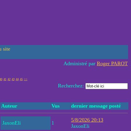
 site
Administré par
Roger PAROT
40
41
42
43
44
45
>>
Recherchez:
Auteur
Vus
dernier message posté
5/8/2026 20:13
JaxonEli
1
JaxonEli