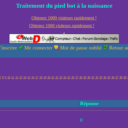
Traitement du pied bot à la naissance
Obtenez 1000 visiteurs rapidement !
Obtenez 1000 visiteurs rapidement !
'inscrire
Me connecter
Mot de passe oublié
Retour au
7
8
9
10
11
12
13
14
15
16
17
18
19
20
21
22
23
24
25
26
27
28
29
30
31
32
33
34
35
36
37
38
39
Réponse
0