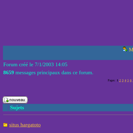
M
Forum créé le 7/1/2003 14:05
8659
messages principaux dans ce forum.
Pages:
1
2
3
4
5
6
Sujets
situs hargatoto