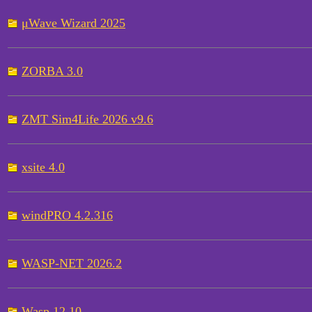
μWave Wizard 2025
ZORBA 3.0
ZMT Sim4Life 2026 v9.6
xsite 4.0
windPRO 4.2.316
WASP-NET 2026.2
Wasp 12.10