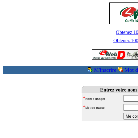
Obtenez 100
Obtenez 1000
M'inscrire
Mot d
Entrez votre nom 
*
Nom d'usager
*
Mot de passe