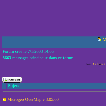
M
Forum créé le 7/1/2003 14:05
8663
messages principaux dans ce forum.
Pages:
1
2
3
4
5
6
Sujets
Microgeo OverMap v.8.05.00