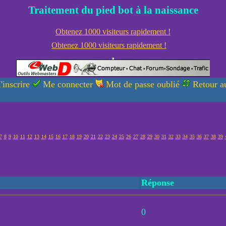
Traitement du pied bot à la naissance
Obtenez 1000 visiteurs rapidement !
Obtenez 1000 visiteurs rapidement !
'inscrire
Me connecter
Mot de passe oublié
Retour au
7
8
9
10
11
12
13
14
15
16
17
18
19
20
21
22
23
24
25
26
27
28
29
30
31
32
33
34
35
36
37
38
39
Réponse
0