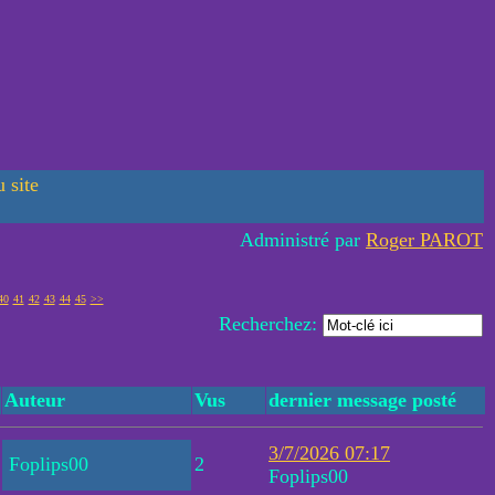
 site
Administré par
Roger PAROT
40
41
42
43
44
45
>>
Recherchez:
Auteur
Vus
dernier message posté
3/7/2026 07:17
Foplips00
2
Foplips00