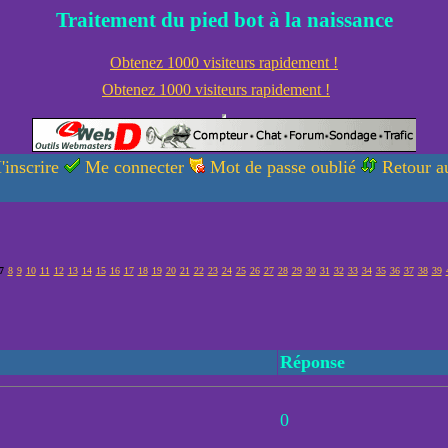
Traitement du pied bot à la naissance
Obtenez 1000 visiteurs rapidement !
Obtenez 1000 visiteurs rapidement !
'inscrire
Me connecter
Mot de passe oublié
Retour au
7
8
9
10
11
12
13
14
15
16
17
18
19
20
21
22
23
24
25
26
27
28
29
30
31
32
33
34
35
36
37
38
39
Réponse
0