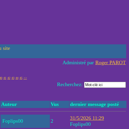
 site
Administré par
Roger PAROT
40
41
42
43
44
45
>>
Recherchez:
Auteur
Vus
dernier message posté
31/5/2026 11:29
Foplips00
2
Foplips00