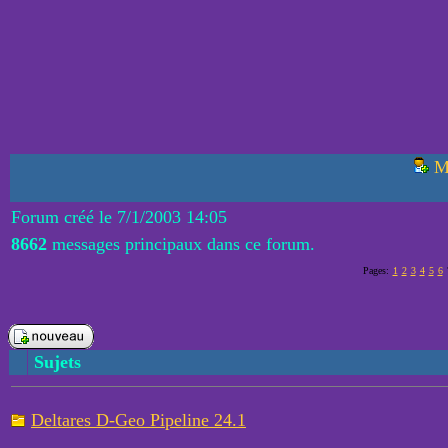
M
Forum créé le 7/1/2003 14:05
8662
messages principaux dans ce forum.
Pages:
1
2
3
4
5
6
Sujets
Deltares D-Geo Pipeline 24.1