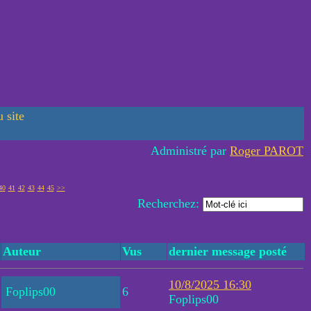
 site
Administré par
Roger PAROT
40
41
42
43
44
45
>>
Recherchez:
Auteur
Vus
dernier message posté
10/8/2025 16:30
Foplips00
6
Foplips00