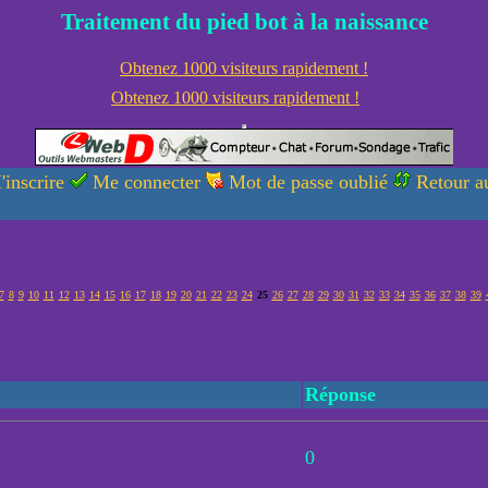
Traitement du pied bot à la naissance
Obtenez 1000 visiteurs rapidement !
Obtenez 1000 visiteurs rapidement !
'inscrire
Me connecter
Mot de passe oublié
Retour au
7
8
9
10
11
12
13
14
15
16
17
18
19
20
21
22
23
24
25
26
27
28
29
30
31
32
33
34
35
36
37
38
39
Réponse
0