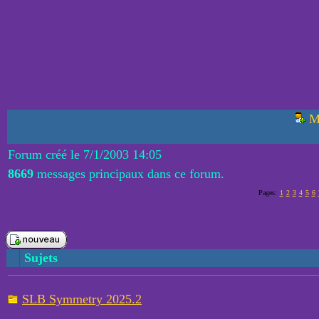
M
Forum créé le 7/1/2003 14:05
8669
messages principaux dans ce forum.
Pages:
1
2
3
4
5
6
Sujets
SLB Symmetry 2025.2