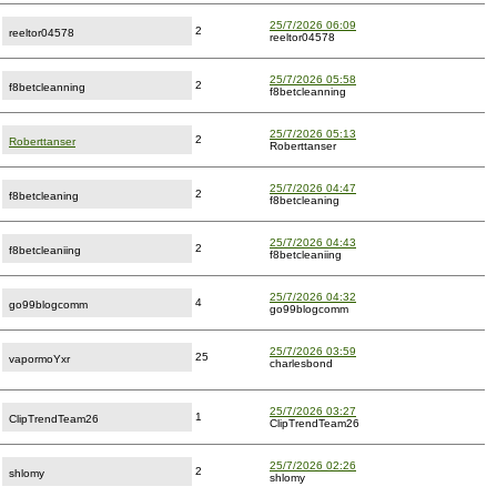
25/7/2026 06:09
2
reeltor04578
reeltor04578
25/7/2026 05:58
2
f8betcleanning
f8betcleanning
25/7/2026 05:13
2
Roberttanser
Roberttanser
25/7/2026 04:47
2
f8betcleaning
f8betcleaning
25/7/2026 04:43
2
f8betcleaniing
f8betcleaniing
25/7/2026 04:32
4
go99blogcomm
go99blogcomm
25/7/2026 03:59
25
vapormoYxr
charlesbond
25/7/2026 03:27
1
ClipTrendTeam26
ClipTrendTeam26
25/7/2026 02:26
2
shlomy
shlomy