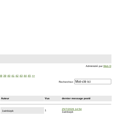
Administré par
Web D
38
39
40
41
42
43
44
45
>>
Recherchez:
Auteur
Vus
dernier message posté
25/7/2026 14:54
1
1winbizpk
1winbizpk