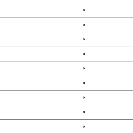
0
0
0
0
0
0
0
0
0