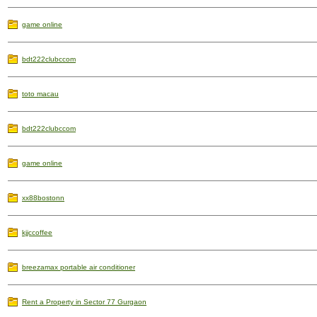
game online
bdt222clubccom
toto macau
bdt222clubccom
game online
xx88bostonn
kjjccoffee
breezamax portable air conditioner
Rent a Property in Sector 77 Gurgaon