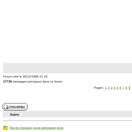
Forum créé le 30/12/1999 21:16
27736
messages principaux dans ce forum.
Pages:
1
2
3
4
5
6
7
8
9
Sujets
Tips for choosing good webmaster tools