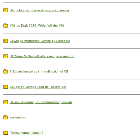
Stop Googling the world and start seeing
Vikings Draft 2026: Whilst Will the Viki
Cowboys information: Where by Dallas sta
HC Sean McDermott offers up grade upon B
8 Eagles known as in the direction of CB
Couple en voyage : l'art de l'accord par
Reise-Erinnerung: Kühlschrankmagnete als
kaylemaam
Platina munten kopen?