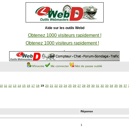
Aide sur les outils Webd
Obtenez 1000 visiteurs rapidement !
Obtenez 1000 visiteurs rapidement !
M'inscrire
Me connecter
Mot de passe oublié
10
11
12
13
14
15
16
17
18
19
20
21
22
23
24
25
26
27
28
29
30
31
32
33
34
35
36
37
Réponse
1