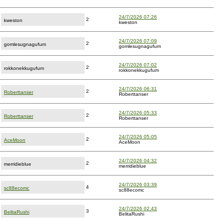
24/7/2026 07:26
2
kweston
kweston
24/7/2026 07:09
2
gomlesugnagufum
gomlesugnagufum
24/7/2026 07:02
2
rokkonekkugufum
rokkonekkugufum
24/7/2026 06:31
2
Roberttanser
Roberttanser
24/7/2026 05:33
2
Roberttanser
Roberttanser
24/7/2026 05:05
2
AceMoon
AceMoon
24/7/2026 04:32
2
merridieblue
merridieblue
24/7/2026 03:39
4
sc88ecomc
sc88ecomc
24/7/2026 02:43
3
BelitaRushi
BelitaRushi