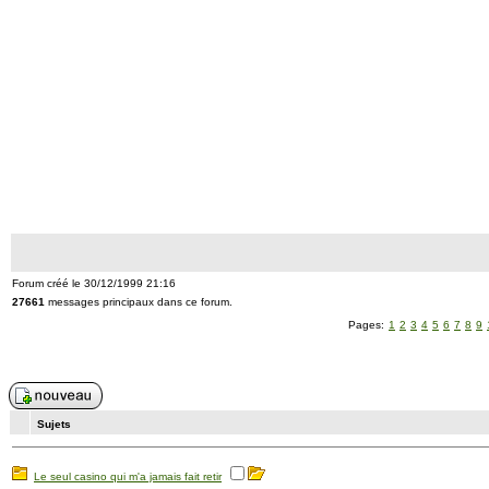
Forum créé le 30/12/1999 21:16
27661
messages principaux dans ce forum.
Pages:
1
2
3
4
5
6
7
8
9
Sujets
Le seul casino qui m'a jamais fait retir