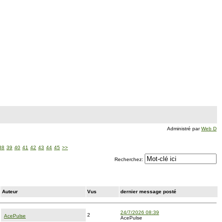
Administré par
Web D
38
39
40
41
42
43
44
45
>>
Recherchez:
Auteur
Vus
dernier message posté
24/7/2026 08:39
2
AcePulse
AcePulse