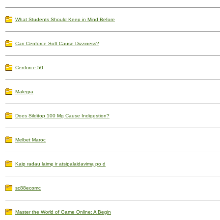
What Students Should Keep in Mind Before
Can Cenforce Soft Cause Dizziness?
Cenforce 50
Malegra
Does Silditop 100 Mg Cause Indigestion?
Melbet Maroc
Kaip radau laimę ir atsipalaidavimą po d
sc88ecomc
Master the World of Game Online: A Begin