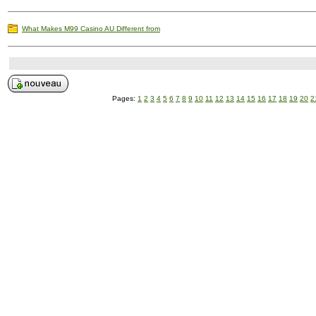
What Makes M99 Casino AU Different from
Pages:
1
2
3
4
5
6
7
8
9
10
11
12
13
14
15
16
17
18
19
20
2