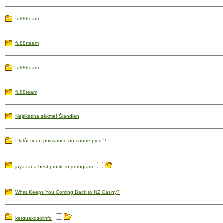
fu88tteam
fu88tteam
fu88tteam
fu88team
Neįtikėtina sėkmė! Šiandien
Plutôt tir en puissance ou contre-pied ?
jaya rana best profile in gurugram
What Keeps You Coming Back to NZ Casiny?
ketquaxosoiinfo