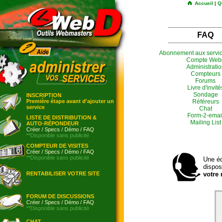
Accueil
|
Q
FAQ
Abonnement aux servi
Compte Web
Administrati
Compteurs
Forums
Livre d'invité
Sondage
INSCRIPTION
Première étape avant d'ajouter un
Référeurs
service
Chat
Form-2-emai
LISTE DE DISTRIBUTION &
Mailing List
AUTO-RÉPONDEUR
Créer
/
Specs
/
Démo
/
FAQ
**Disponible sans publicité
COMPTEUR DE VISITES
Créer
/
Specs
/
Démo
/
FAQ
**Disponible sans publicité
Une éq
dispos
RENTABILISER VOTRE SITE
votre
FORUM DE DISCUSSIONS
Créer
/
Specs
/
Démo
/
FAQ
**Disponible sans publicité
CHAT