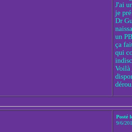
J'ai u
je pré
Dr Gu
naiss
un PB
ça fai
qui c
indis
Voilà 
dispo
dérou
Posté l
9/6/20