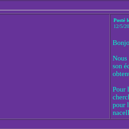
Posté l
12/5/2
Bonjo
Nous a
son éq
obten
Pour 
cherc
pour l
nacell