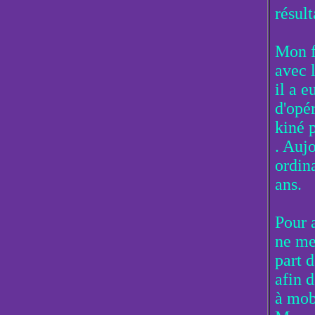
résult
Mon f
avec 
il a 
d'opér
kiné 
. Aujo
ordina
ans.
Pour 
ne me
part 
afin 
à mobi