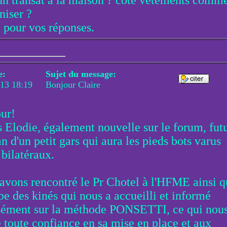
un transat a la maison ? coté vêtements comm
niser ?
 pour vos réponses.
e:
Sujet du message:
013 18:19
Bonjour Claire
ur!
is Elodie, également nouvelle sur le forum, fut
 d'un petit gars qui aura les pieds bots varus
 bilatéraux.
avons rencontré le Pr Chotel à l'HFME ainsi q
pe des kinés qui nous a accueilli et informé
sément sur la méthode PONSETTI, ce qui nou
 toute confiance en sa mise en place et aux