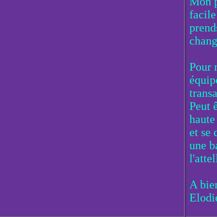
Mon pè
facil
prend
chang
Pour 
équip
transa
Peut ê
haute
et se 
une b
l'attel
A bie
Elodi