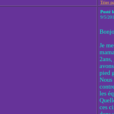
Trier p
Posté l
9/5/20
Bonjo
Je me 
maman
2ans, 
avons 
pied 
Nous 
contr
les é
Quell
ces ci