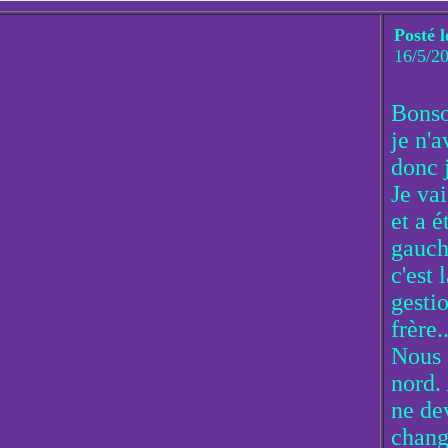
Posté l
16/5/2
Bonso
je n'
donc j
Je vai
et a 
gauch
c'est 
gesti
frère..
Nous 
nord.
ne dev
change