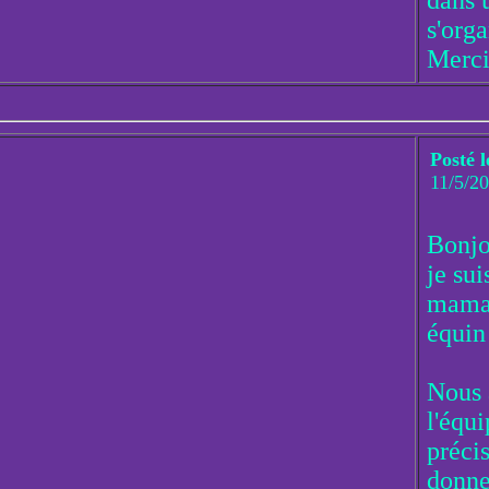
dans 
s'orga
Merci
Posté l
11/5/2
Bonjo
je su
maman
équin
Nous 
l'équi
préci
donne