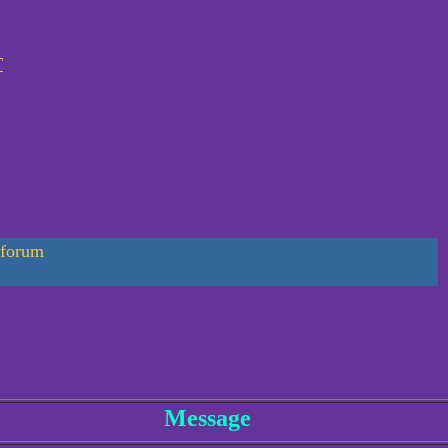
T
 forum
Message