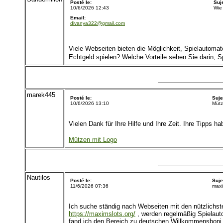
Posté le:
Suj
10/6/2026 12:43
Wie
Email:
divanya322@gmail.com
Viele Webseiten bieten die Möglichkeit, Spielautoma
Echtgeld spielen? Welche Vorteile sehen Sie darin, 
marek445
Posté le:
Suje
10/6/2026 13:10
Mütz
Vielen Dank für Ihre Hilfe und Ihre Zeit. Ihre Tipps ha
Mützen mit Logo
Nautilos
Posté le:
Suje
11/6/2026 07:36
maxi
Ich suche ständig nach Webseiten mit den nützlichst
https://maximslots.org/
, werden regelmäßig Spielaut
fand ich den Bereich zu deutschen Willkommensboni, d