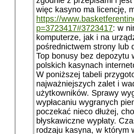
zgodnie z przepisami i jes
więc kasyno ma licencję, 
https://www.basketferenti
p=3723417#3723417
: w n
komputerze, jak i na urzą
pośrednictwem strony lub d
Top bonusy bez depozytu 
polskich kasynach interne
W poniższej tabeli przygo
najważniejszych zalet i wa
użytkowników. Sprawy wygl
wypłacaniu wygranych pien
poczekać nieco dłużej, cho
błyskawiczne wypłaty. Cza
rodzaju kasyna, w którym 