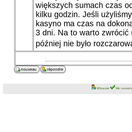
większych sumach czas oc
kilku godzin. Jeśli użyliśm
kasyno ma czas na dokonan
3 dni. Na to warto zwróci
później nie było rozczarow
M'inscrire
Me connect