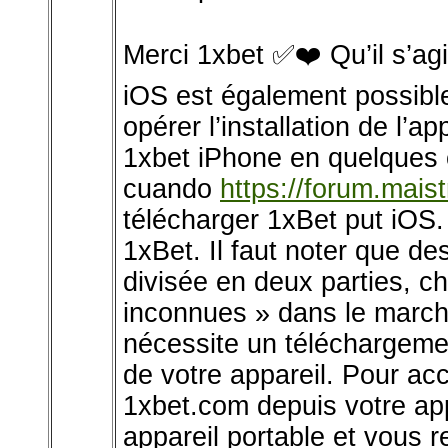
Merci 1xbet ✅❤️ Qu’il s’agi
iOS est également possib
opérer l’installation de l’a
1xbet iPhone en quelques cl
cuando
https://forum.mai
télécharger 1xBet put iOS. 
1xBet. Il faut noter que d
divisée en deux parties, ch
inconnues » dans le marché
nécessite un téléchargemen
de votre appareil. Pour a
1xbet.com depuis votre app
appareil portable et vous 