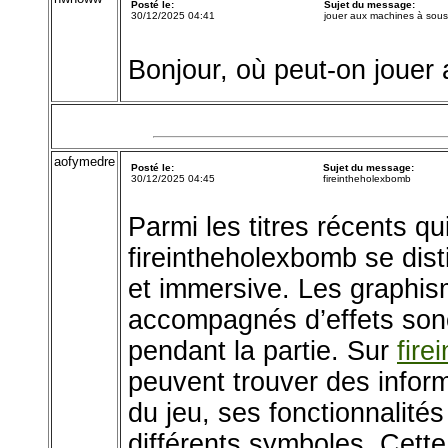
Posté le:
Sujet du message:
30/12/2025 04:41
jouer aux machines à sou
Bonjour, où peut-on jouer
aofymedre
Posté le:
Sujet du message:
30/12/2025 04:45
fireintheholexbomb
Parmi les titres récents qu
fireintheholexbomb se di
et immersive. Les graphism
accompagnés d’effets sono
pendant la partie. Sur
fire
peuvent trouver des infor
du jeu, ses fonctionnalités 
différents symboles. Cett