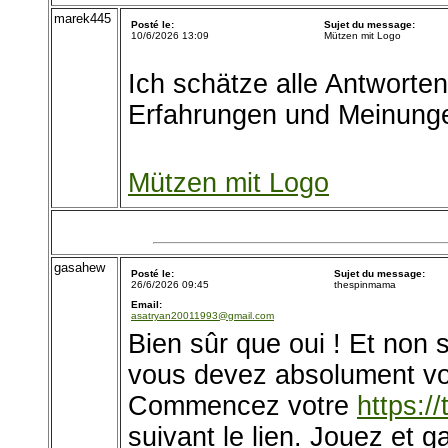
marek445
Posté le:
Sujet du message:
10/6/2026 13:09
Mützen mit Logo
Ich schätze alle Antworten
Erfahrungen und Meinunge
Mützen mit Logo
gasahew
Posté le:
Sujet du message:
26/6/2026 09:45
thespinmama
Email:
asatryan20011993@gmail.com
Bien sûr que oui ! Et non
vous devez absolument vou
Commencez votre
https:/
suivant le lien. Jouez et 