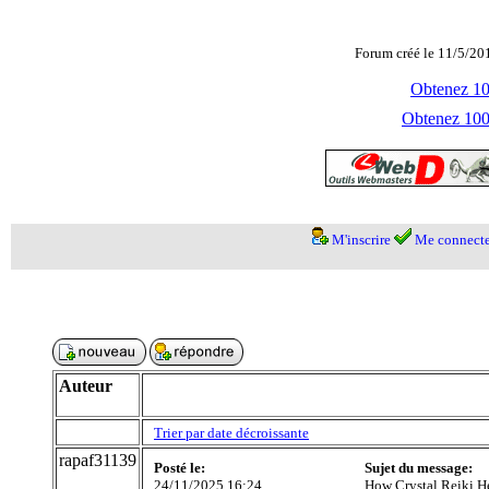
Forum créé le 11/5/20
Obtenez 100
Obtenez 1000
M'inscrire
Me connecte
Auteur
Trier par date décroissante
rapaf31139
Posté le:
Sujet du message:
24/11/2025 16:24
How Crystal Reiki H