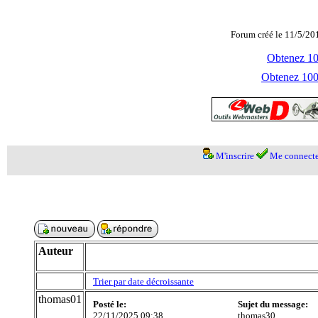
Forum créé le 11/5/20
Obtenez 100
Obtenez 1000
M'inscrire
Me connecte
Auteur
Trier par date décroissante
thomas01
Posté le:
Sujet du message:
22/11/2025 09:38
thomas30