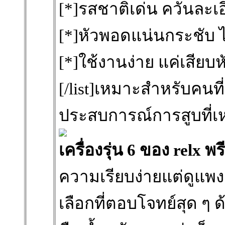
[*]รสชาติเด่น ควันละเ
[*]หัวพอดแน่นกระชับ ไม
[*]ใช้งานง่าย แค่เสียบ
[/list]เหมาะสำหรับคนที
ประสบการณ์การสูบที่เห
เครื่องรุ่น 6 ของ relx พ
ความเรียบง่ายแต่ดูแพ
เลือกที่ตอบโจทย์สุด ๆ