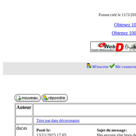
Forum créé le 11/5/20
Obtenez 100
Obtenez 1000
M'inscrire
Me connecte
Auteur
Trier par date décroissante
dacas
Posté le:
Sujet du message:
13/11/2025 17:05
Has anyone else been de