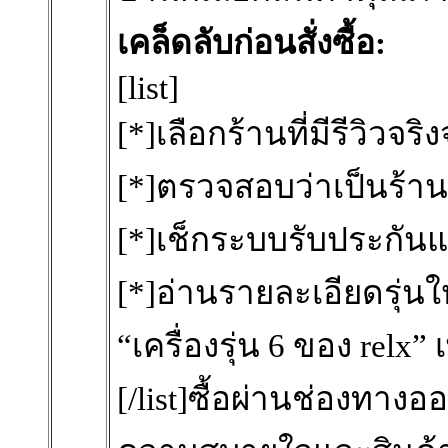
เคล็ดลับก่อนสั่งซื้อ:
[list]
[*]เลือกร้านที่มีรีวิวจริ
[*]ตรวจสอบว่าเป็นร้
[*]เช็กระบบรับประกัน
[*]อ่านรายละเอียดรุ่นให
“เครื่องรุ่น 6 ของ relx” 
[/list]ซื้อผ่านช่องทางออน