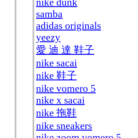
nike dunk
samba
adidas originals
yeezy
愛 迪 達 鞋子
nike sacai
nike 鞋子
nike vomero 5
nike x sacai
nike 拖鞋
nike sneakers
nike zoom vomero 5