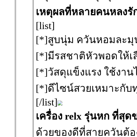
เหตุผลที่หลายคนหลงรัก 
[list]
[*]สูบนุ่ม ควันหอมละมุ
[*]มีรสชาติหัวพอดให้
[*]วัสดุแข็งแรง ใช้งา
[*]ดีไซน์สวยเหมาะกับท
[/list]
เครื่อง relx รุ่นหก ที่ส
ด้วยของดีที่สายควันต้