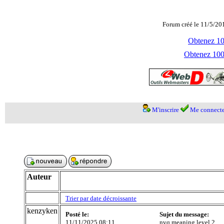
Forum créé le 11/5/20
Obtenez 100
Obtenez 1000
M'inscrire
Me connecte
Auteur
Trier par date décroissante
kenzyken
Posté le:
Sujet du message:
11/11/2025 08:11
nvq meaning level 2