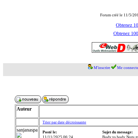
Forum créé le 11/5/20
Obtenez 100
Obtenez 1000
M'inscrire
Me connecte
Auteur
Trier par date décroissante
sanjanaspa
Posté le:
Sujet du message:
11/11/2025 06:24
Body to body Nuru m