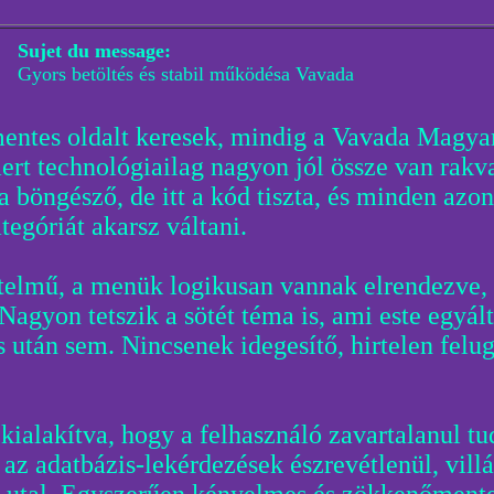
Sujet du message:
Gyors betöltés és stabil működésa Vavada
mentes oldalt keresek, mindig a Vavada Magy
ert technológiailag nagyon jól össze van rakv
böngésző, de itt a kód tiszta, és minden azonn
tegóriát akarsz váltani.
rtelmű, a menük logikusan vannak elrendezve, 
 Nagyon tetszik a sötét téma is, ami este egyál
s után sem. Nincsenek idegesítő, hirtelen fel
kialakítva, hogy a felhasználó zavartalanul tu
s az adatbázis-lekérdezések észrevétlenül, vil