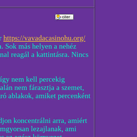
ar
https://vavadacasinohu.org/
a. Sok más helyen a nehéz
al reagál a kattintásra. Nincs
így nem kell percekig
talán nem fárasztja a szemet,
ugró ablakok, amiket percenként
djon koncentrálni arra, amiért
lámgyorsan lezajlanak, ami