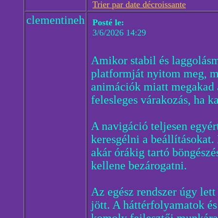
Trier par date décroissante
clementineh
Posté le:
3/6/2026 14:29
Amikor stabil és laggolás
platformját nyitom meg, m
animációk miatt megakad a 
felesleges várakozás, ha ka
A navigáció teljesen egyé
keresgélni a beállításokat.
akár órákig tartó böngészé
kellene bezárogatni.
Az egész rendszer úgy lett 
jött. A háttérfolyamatok é