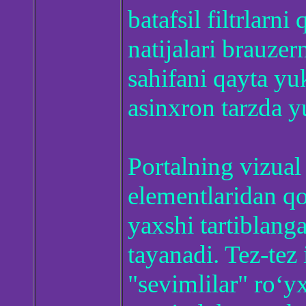
batafsil filtrlarn
natijalari brauze
sahifani qayta yu
asinxron tarzda y
Portalning vizual
elementlaridan qo
yaxshi tartiblang
tayanadi. Tez-tez 
"sevimlilar" ro‘y