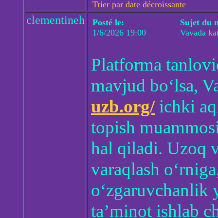
Trier par date décroissante
clementineh
Posté le:
Sujet du 
1/6/2026 19:00
Vavada kat
Platforma tanlovi
mavjud bo‘lsa, 
uzb.org/
ichki aql
topish muammosin
hal qiladi. Uzoq v
varaqlash o‘rniga
o‘zgaruvchanlik 
ta’minot ishlab c