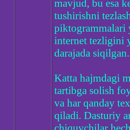
mavjud, bu esa ke
tushirishni tezlas
piktogrammalari y
internet tezligin
darajada siqilgan.
Katta hajmdagi m
tartibga solish fo
va har qanday te
qiladi. Dasturiy a
chiquvchilar hech