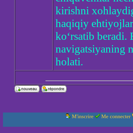
kirishni xohlayd
haqiqiy ehtiyojla
ko‘rsatib beradi
navigatsiyaning n
holati.
M'inscrire
Me connecter