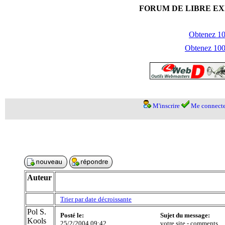
FORUM DE LIBRE EX
Obtenez 100
Obtenez 1000
M'inscrire
Me connecte
Auteur
Trier par date décroissante
Pol S.
Posté le:
Sujet du message:
Kools
25/2/2004 09:42
votre site - comments