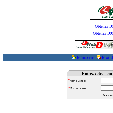
Obtenez 100
Obtenez 1000
M'inscrire
Mot d
Entrez votre nom 
*
Nom d'usager
*
Mot de passe