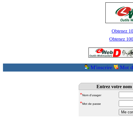
Obtenez 100
Obtenez 1000
M'inscrire
Mot d
Entrez votre nom 
*
Nom d'usager
*
Mot de passe