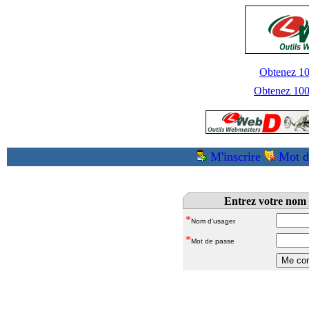
Obtenez 100
Obtenez 1000
M'inscrire
Mot d
Entrez votre nom 
*
Nom d'usager
*
Mot de passe