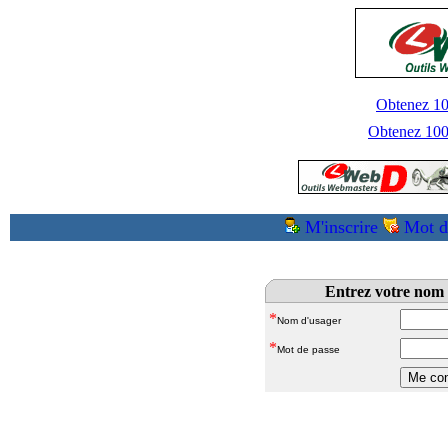
Obtenez 100
Obtenez 1000
M'inscrire
Mot d
Entrez votre nom 
*
Nom d'usager
*
Mot de passe