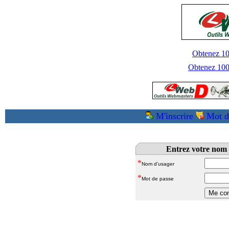
Obtenez 100
Obtenez 1000
M'inscrire
Mot d
Entrez votre nom 
*
Nom d'usager
*
Mot de passe